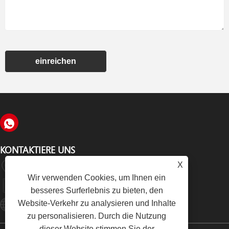
einreichen
KONTAKTIERE UNS
X
Huli Park, Industriegebiet Tong'an, Xiamen, Fujian, China
Wir verwenden Cookies, um Ihnen ein
+86-18859215499
besseres Surferlebnis zu bieten, den
Website-Verkehr zu analysieren und Inhalte
Dylan@tec-Rubber.com
zu personalisieren. Durch die Nutzung
dieser Website stimmen Sie der